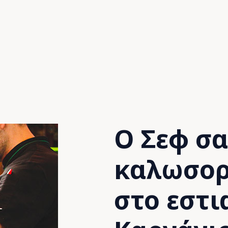
Ο Σεφ σα
καλωσορ
στο εστι