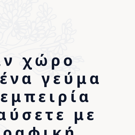
αν χώρο
 ένα γεύμα
σετε μια
 εμπειρία
5960
.
αύσετε με
γραφική