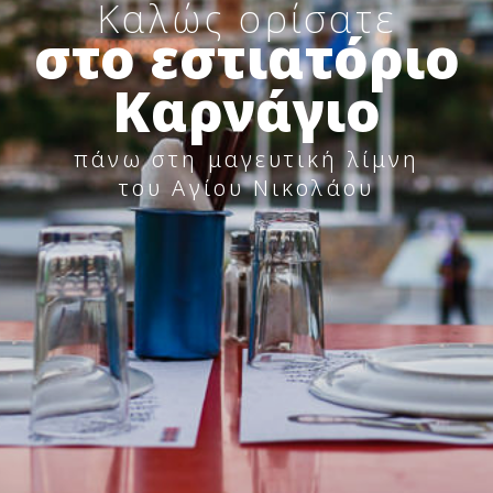
Καλώς ορίσατε
στο εστιατόριο
Καρνάγιο
πάνω στη μαγευτική λίμνη
του Αγίου Νικολάου