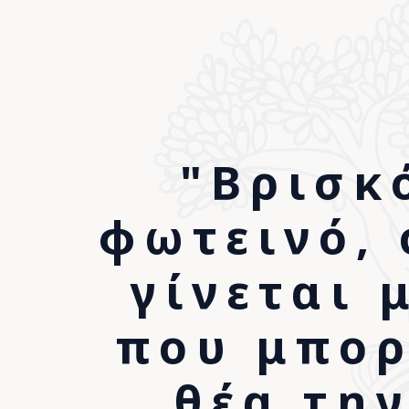
"Βρισκ
φωτεινό, 
*Ευγενι
γίνεται 
κράτη
που μπορ
θέα τη