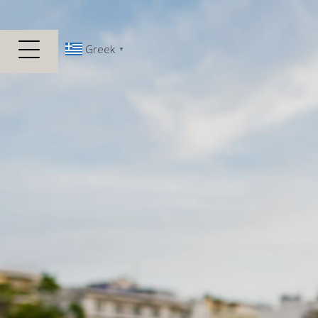
Greek
▼