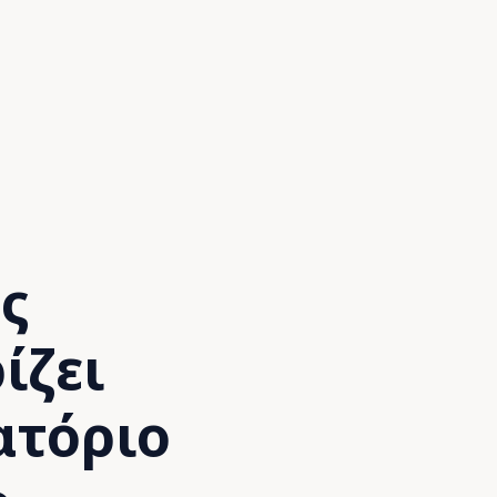
ς
ίζει
ατόριο