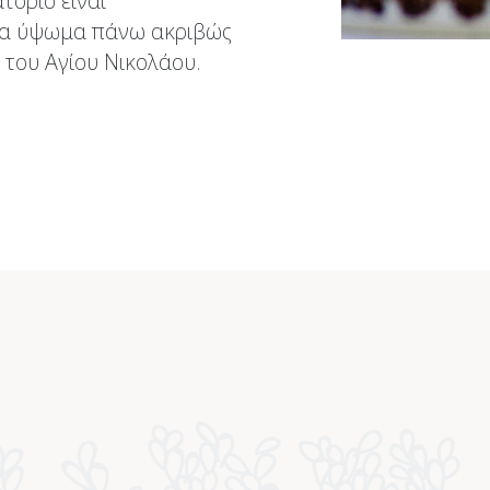
ατόριο είναι
ένα ύψωμα πάνω ακριβώς
 του Αγίου Νικολάου.
Κράτηση
Το Καρνάγιο λειτουργεί
Δευτέρα έως Πέμπτη 12:00 – 00:00
Παρασκευή – Σάββατο 12:00 – 00:00
Κυριακή 12:00 – 00:00
Σας περιμένουμε!
Για κρατήσεις